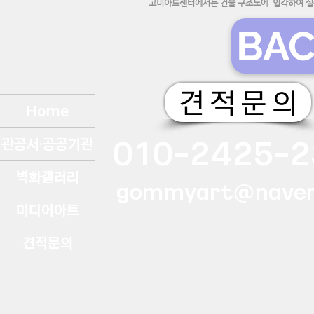
고미아트센터에서는 건물 구조도에 입각하여 실
BA
견 적 문 의
Home
010-2425-2
관공서·공공기관
벽화갤러리
gommyart@naver
미디어아트
견적문의