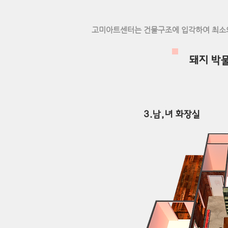
​고미아트센터는 건물구조에 입각하여 최소
​돼지 박
​3.남,녀 화장실