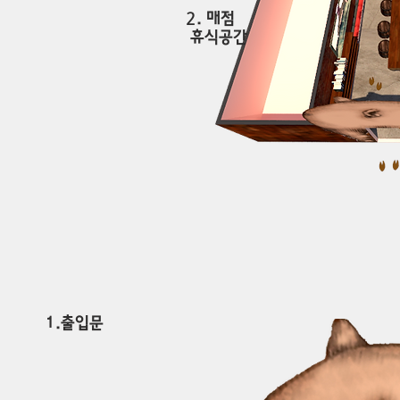
​2
. 매점
휴식공간
​1.출입문