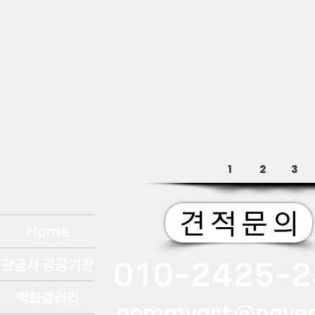
1
2
3
견 적 문 의
Home
010-2425-2
관공서·공공기관
벽화갤러리
gommyart@naver