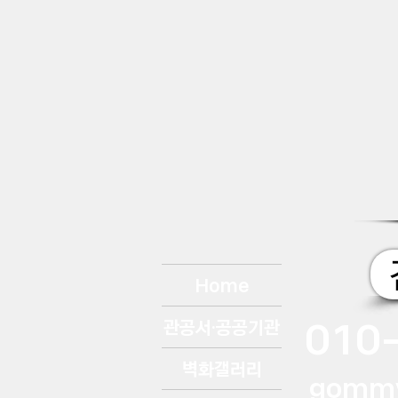
Home
010
관공서·공공기관
벽화갤러리
gomm