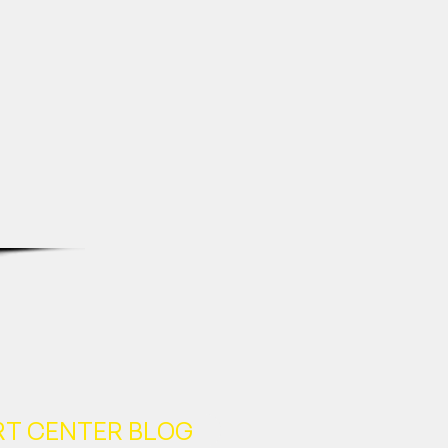
시 송파구 송파대로49길 50,18
식회사 고미아트센터
-03002
T CENTER BLOG