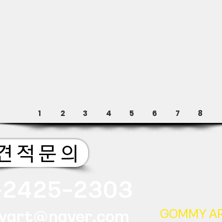
1
2
3
4
5
6
7
8
견 적 문 의
소 재 지 :
서울특별
층
-2425-2303
상 호 명 : 주
등록번호 : 563-81
GOMMY AR
yart@naver.com