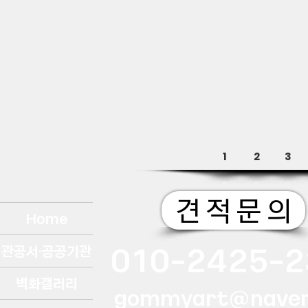
1
2
3
견 적 문 의
Home
010-2425-2
관공서·공공기관
벽화갤러리
gommyart@naver